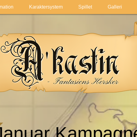
rmation
Karaktersystem
Spillet
Galleri
Januar Kampagn