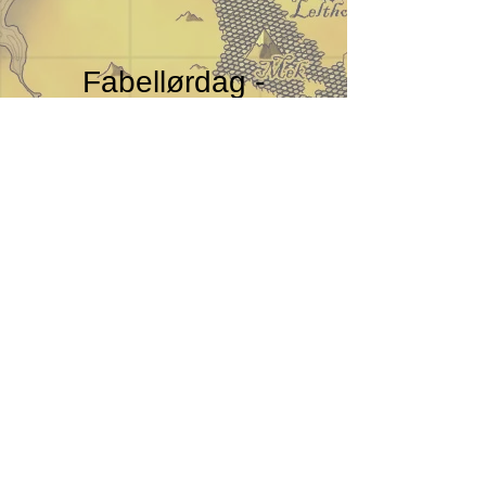
Fabellørdag -
November
lør. 04. nov.
  |  
Skørping Ungdomshus
Tid & sted
04. nov. 2023, 10.00 – 16.00 CET
Skørping Ungdomshus, Sverriggårdsvej 4,
9520 Skørping, Danmark
Liverollespilsforeningen A'kastin l CVR:
30949250
l
akastin@gmail.com
Vedtægter 2026