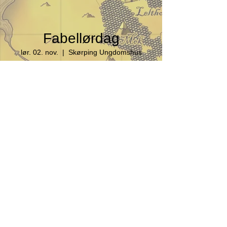
Fabellørdag
lør. 02. nov.
  |  
Skørping Ungdomshus
Tilmeldingen er lukket
Se andre events
Tid & sted
02. nov. 2024, 10.00 – 16.00
Skørping Ungdomshus, Sverriggårdsvej 4a,
9520 Skørping, Danmark
Liverollespilsforeningen A'kastin l CVR:
30949250
l
akastin@gmail.com